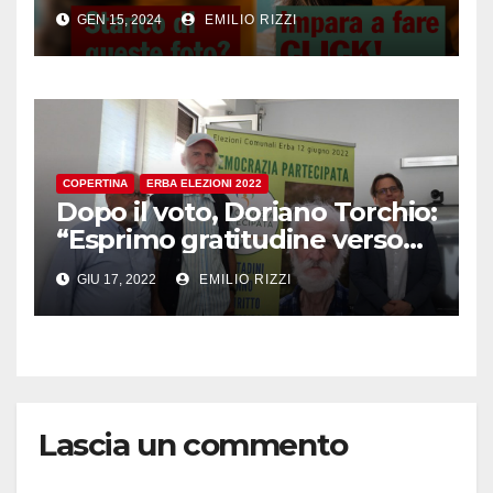
Aspiranti Fotografi”
GEN 15, 2024
EMILIO RIZZI
COPERTINA
ERBA ELEZIONI 2022
Dopo il voto, Doriano Torchio:
“Esprimo gratitudine verso
gli erbesi
GIU 17, 2022
EMILIO RIZZI
Lascia un commento