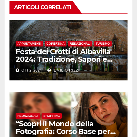
ARTICOLI CORRELATI
APPUNTAMENTI
COPERTINA
REDAZIONALI
TURISMO
Festa dei Crotti di Albavilla
2024: Tradizione, Sapori e
Divertimento nel Cuore della
OTT 2, 2024
EMILIO RIZZI
Brianza
REDAZIONALI
SHOPPING
“Scopri il Mondo della
Fotografia: Corso Base per