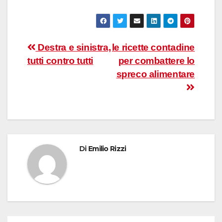
Navigazione
Destra e sinistra,
le ricette contadine
tutti contro tutti
per combattere lo
articoli
spreco alimentare
Di
Emilio Rizzi