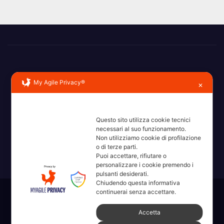
My Agile Privacy®
✕
Erba, Brianza, Lario: raccontate con la serietà di chi non
Questo sito utilizza cookie tecnici
ricorda la domanda.
necessari al suo funzionamento.
Non utilizziamo cookie di profilazione
o di terze parti.
Puoi accettare, rifiutare o
personalizzare i cookie premendo i
pulsanti desiderati.
Chiudendo questa informativa
continuerai senza accettare.
Sviluppato con orgoglio da WordPress
|
Tema: News Way di
Themeansar
.
Accetta