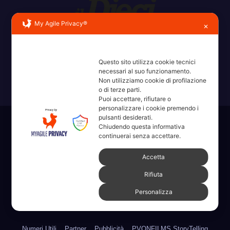
My Agile Privacy®
✕
Erba, Brianza, Lario: raccontate con la serietà di chi non
ricorda la domanda.
Questo sito utilizza cookie tecnici
necessari al suo funzionamento.
Non utilizziamo cookie di profilazione
o di terze parti.
Puoi accettare, rifiutare o
personalizzare i cookie premendo i
pulsanti desiderati.
Sviluppato con orgoglio da WordPress
|
Tema: News Way di
Chiudendo questa informativa
continuerai senza accettare.
Themeansar
.
Accetta
Home
Amministrative 2022 sdc
Articoli
Categorie
Chi Siamo
Rifiuta
Contatti
Erba 2022
Fare, Vedere, Sentire
Personalizza
Full Width Page w/ Slider
Homepage il dieci – Erba
Legale
Numeri Utili
Partner
Pubblicità
PVONFILMS StoryTelling