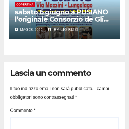
COPERTINA
sabato 6 giugno a PUSIANO
l’originale Consorzio de Gli
Ambulanti di Forte dei
MAG 28, 2026
EMILIO RIZZI
Marmi®
Lascia un commento
Il tuo indirizzo email non sarà pubblicato.
I campi
obbligatori sono contrassegnati
*
Commento
*