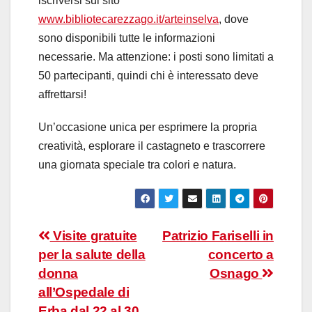
iscriversi sul sito
www.bibliotecarezzago.it/arteinselva
, dove
sono disponibili tutte le informazioni
necessarie. Ma attenzione: i posti sono limitati a
50 partecipanti, quindi chi è interessato deve
affrettarsi!
Un’occasione unica per esprimere la propria
creatività, esplorare il castagneto e trascorrere
una giornata speciale tra colori e natura.
Navigazione
Visite gratuite
Patrizio Fariselli in
per la salute della
concerto a
articoli
donna
Osnago
all’Ospedale di
Erba dal 22 al 30