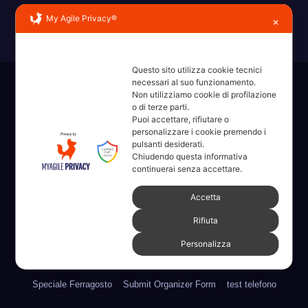
My Agile Privacy®
✕
Questo sito utilizza cookie tecnici
necessari al suo funzionamento.
Sviluppato con orgoglio da WordPress
|
Tema: News Way di
Non utilizziamo cookie di profilazione
Themeansar
.
o di terze parti.
Puoi accettare, rifiutare o
personalizzare i cookie premendo i
Home
Amministrative 2022 sdc
Articoli
Categorie
Chi Siamo
pulsanti desiderati.
Chiudendo questa informativa
Contatti
Erba 2022
Fare, Vedere, Sentire
continuerai senza accettare.
Accetta
Full Width Page w/ Slider
Homepage il dieci – Erba
Legale
Rifiuta
Numeri Utili
Partner
Pubblicità
PVONFILMS StoryTelling
Personalizza
ringraziamenti
Speciale CNA Nautica e Turismo
Speciale Ferragosto
Submit Organizer Form
test telefono