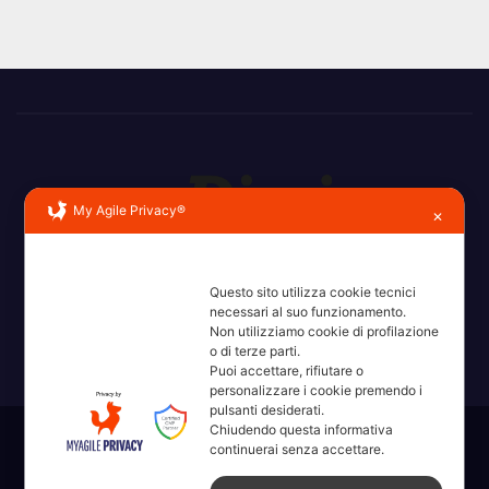
My Agile Privacy®
✕
Erba, Brianza, Lario: raccontate con la serietà di chi non
ricorda la domanda.
Questo sito utilizza cookie tecnici
necessari al suo funzionamento.
Non utilizziamo cookie di profilazione
o di terze parti.
Puoi accettare, rifiutare o
personalizzare i cookie premendo i
pulsanti desiderati.
Chiudendo questa informativa
Sviluppato con orgoglio da WordPress
|
Tema: News Way di
continuerai senza accettare.
Themeansar
.