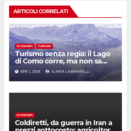
ARTICOLI CORRELATI
ECONOMIA
TURISMO
Turismo senza regia: il Lago
di Como corre, ma non sa
dove
APR 1, 2026
ILARIA LAMPARELLI
ECONOMIA
Coldiretti, da guerra in Iran a
prezzi sottocosto: agricoltori