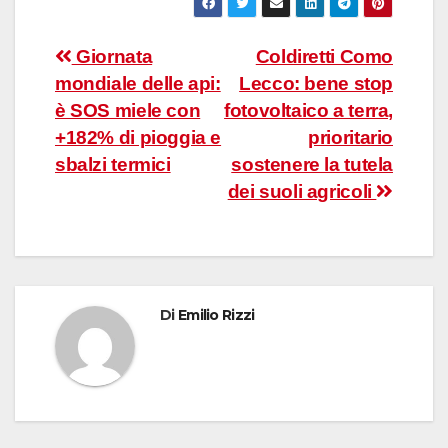
Navigazione
Giornata
Coldiretti Como
mondiale delle api:
Lecco: bene stop
articoli
è SOS miele con
fotovoltaico a terra,
+182% di pioggia e
prioritario
sbalzi termici
sostenere la tutela
dei suoli agricoli
Di
Emilio Rizzi