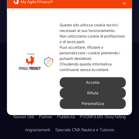
Erba, Brianza, Lario: raccontate con la serietà di chi non
My Agile Privacy®
✕
ricorda la domanda.
Questo sito utilizza cookie tecnici
necessari al suo funzionamento.
Non utilizziamo cookie di profilazione
o di terze parti.
Puoi accettare, rifiutare o
personalizzare i cookie premendo i
Sviluppato con orgoglio da WordPress
|
Tema: News Way di
pulsanti desiderati.
Themeansar
.
Chiudendo questa informativa
continuerai senza accettare.
Home
Amministrative 2022 sdc
Articoli
Categorie
Chi Siamo
Accetta
Contatti
Erba 2022
Fare, Vedere, Sentire
Rifiuta
Personalizza
Full Width Page w/ Slider
Homepage il dieci – Erba
Legale
Numeri Utili
Partner
Pubblicità
PVONFILMS StoryTelling
ringraziamenti
Speciale CNA Nautica e Turismo