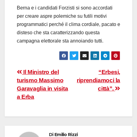
Berna e i candidati Forzisti si sono accordati
per creare aspre polemiche su futili motivi
programmatici perché il clima cordiale, pacato e
disteso che sta caratterizzando questa
campagna elettorale sta annoiando tutti.
Navigazione
Il Ministro del
“Erbesi,
turismo Massimo
riprendiamoci la
articoli
Garavaglia in visita
città”.
a Erba
Di
Emilio Rizzi