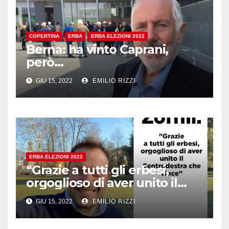
COPERTINA
ERBA
ERBA ELEZIONI 2022
Berna: ha vinto Caprani,
però…
GIU 15, 2022
EMILIO RIZZI
ERBA ELEZIONI 2022
“Grazie a tutti gli erbesi,
orgoglioso di aver unito il
Centrodestra che vince, con
GIU 15, 2022
EMILIO RIZZI
la Lega che cresce”