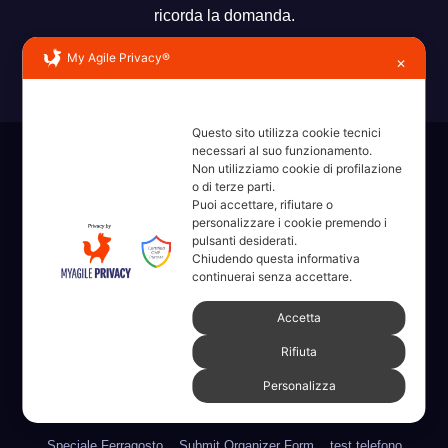
ricorda la domanda.
My Agile Privacy®
✕
Questo sito utilizza cookie tecnici
necessari al suo funzionamento.
Sviluppato con orgoglio da WordPress
|
Tema: News Way di
Non utilizziamo cookie di profilazione
Themeansar
.
o di terze parti.
Puoi accettare, rifiutare o
personalizzare i cookie premendo i
Home
Amministrative 2022 sdc
Articoli
Categorie
Chi Siamo
pulsanti desiderati.
Chiudendo questa informativa
continuerai senza accettare.
Contatti
Erba 2022
Fare, Vedere, Sentire
Accetta
Full Width Page w/ Slider
Homepage il dieci – Erba
Legale
Rifiuta
Numeri Utili
Partner
Pubblicità
PVONFILMS StoryTelling
Personalizza
ringraziamenti
Speciale CNA Nautica e Turismo
Speciale Ferragosto
Submit Organizer Form
test telefono