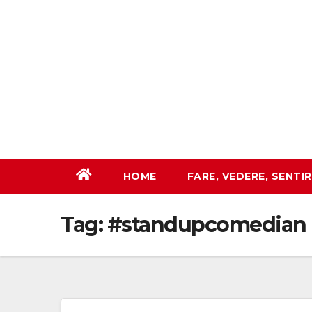
Salta
al
contenuto
HOME
FARE, VEDERE, SENTI
Tag:
#standupcomedian