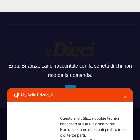
Erba, Brianza, Lario: raccontate con la serietà di chi non
ricorda la domanda.
My Agile Privacy®
✕
Questo sito utilizza cookie tecnici
Sviluppato con orgoglio da WordPress
|
Tema: News Way di
necessari al suo funzionamento.
Themeansar
.
Non utilizziamo cookie di profilazione
o di terze parti.