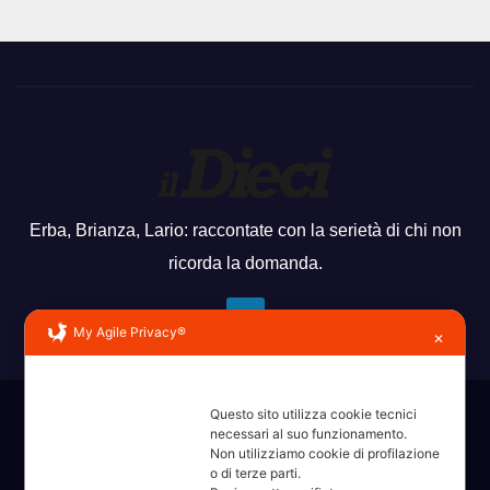
Erba, Brianza, Lario: raccontate con la serietà di chi non
ricorda la domanda.
My Agile Privacy®
✕
Questo sito utilizza cookie tecnici
Sviluppato con orgoglio da WordPress
|
Tema: News Way di
necessari al suo funzionamento.
Themeansar
.
Non utilizziamo cookie di profilazione
o di terze parti.