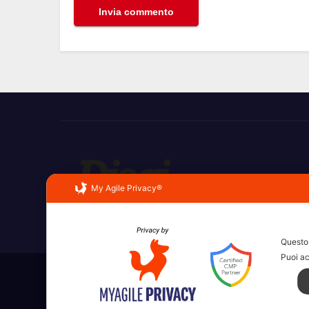
My Agile Privacy®
Erba, Brianza, Lario: raccontate con la serietà di c
Questo 
Puoi ac