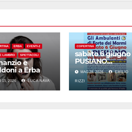
RTINA
ERBA
EVENTI-2
COPERTINA
sabato 6 giugno
E LAMBRO
SPETTACOLI
PUSIANO
nanzio e
l’originale
ldoni a Erba
MAG 28, 2026
EMILIO
Consorzio de Gli
 15, 2026
LUCA NAVA
Ambulanti di
RIZZI
Forte dei Marmi