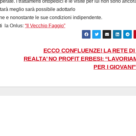
erate. I trattamenti ortopedici e le visite per lui non sono ancor
starà meglio sarà possibile adottarlo
one e nonostante le sue condizioni indipendente.
i la Onlus:
“Il Vecchio Faggio”
ECCO CONFLUENZE! LA RETE DI 
REALTA’ NO PROFIT ERBESI: “LAVORIA
PER I GIOVANI