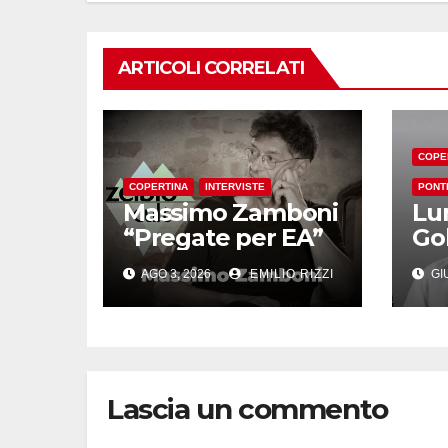
ARTICOLI CORRELATI
COPE
COPERTINA
INTERVISTE
PONT
Massimo Zamboni
Lu
“Pregate per EA”
Go
AGO 3, 2026
EMILIO RIZZI
GIU
Lascia un commento