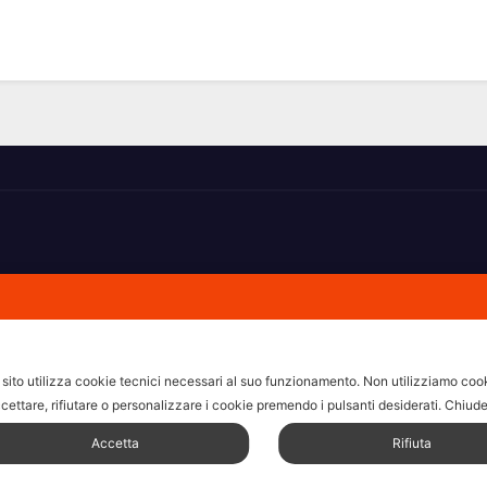
hi non ricorda la domanda.
sito utilizza cookie tecnici necessari al suo funzionamento.
Non utilizziamo cooki
cettare, rifiutare o personalizzare i cookie premendo i pulsanti desiderati.
Chiude
Accetta
Rifiuta
Home
Amministrative 2022 
Fare, Vedere, Sentire
F