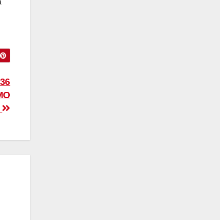
a
36
MO
”