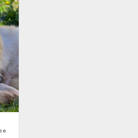
e
e e