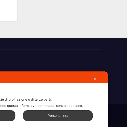
✕
e di profilazione o di terze parti.
ndo questa informativa continuerai senza accettare.
Personalizza
sdc
Articoli
Categorie
Chi Siamo
Contatti
Erba 2022
ull Width Page w/ Slider
Homepage il dieci – Erba
Legale