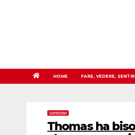
Salta
al
contenuto
HOME
FARE, VEDERE, SENTI
COPERTINA
Thomas ha biso