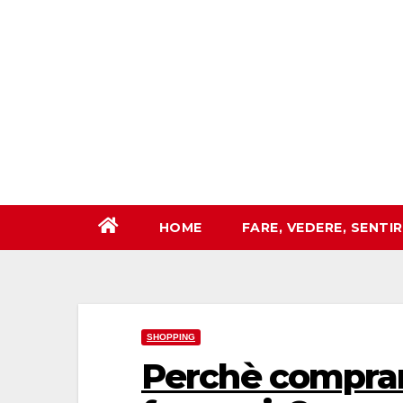
Salta
al
contenuto
HOME
FARE, VEDERE, SENTI
SHOPPING
Perchè comprar