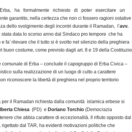
Erba,
ha
formalmente
richiesto
di
poter
esercitare
un
mente garantito, nella certezza che non ci fossero ragioni ostative
tezza dello svolgimento degli incontri durante il Ramadan,
l’
avv.
a stata data lo scorso anno dal Sindaco pro tempore
che ha
e fa’ rilevare che il tutto si è svolto nel silenzio della preghiera
del buon costume, come previsto dagli art. 8 e 19 della Costituzio
ne comunale di Erba – conclude il capogruppo di Erba Civica –
istico sulla realizzazione di un luogo di culto a carattere
riconoscere la libertà di preghiera nel proprio territorio
a per il Ramadan richiesta dalla comunità
islamica erbese si
lberta Chiesa
(PD)
e
Doriano Torchio
(Democrazia
tenere che abbia carattere di eccezionalità. Il rifiuto opposto dal
igettato dal TAR, ha evidenti motivazioni politiche che