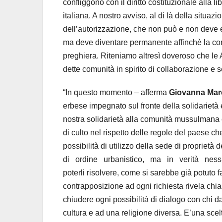
confliggono con il diritto costituzionale alla lib
italiana. A nostro avviso, al di là della situa
dell’autorizzazione, che non può e non deve 
ma deve diventare permanente affinchè la comun
preghiera. Riteniamo altresì doveroso che le 
dette comunità in spirito di collaborazione e s
“In questo momento – afferma
Giovanna Mare
erbese impegnato sul fronte della solidarietà 
nostra solidarietà alla comunità mussulmana erb
di culto nel rispetto delle regole del paese ch
possibilità di utilizzo della sede di propriet
di
ordine
urbanistico,
ma
in
verità
nes
poterli risolvere, come si sarebbe già potuto 
contrapposizione ad ogni richiesta rivela chiar
chiudere ogni possibilità di dialogo con chi da
cultura e ad una religione diversa. E’una sce