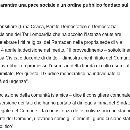
arantire una pace sociale e un ordine pubblico fondato sul
consiliare (Erba Civica, Partito Democratico e Democrazia
isione del Tar Lombardia che ha accolto l’istanza cautelare
ebrare i riti religiosi del Ramadan nella propria sede di via
4 aprile la decisione nel merito. “ Il provvedimento – sottololine
a Civica e docente di diritto – dimostra che il rifiuto del Comun
vrebbe compromesso l’esercizio della libertà di culto esercitab
imitato. Per questo il Giudice monocratico ha individuato la
à ed urgenza”.
ociazione della comunità islamica – dice il consigliere comunal
ersione dei fatti che hanno portato al diniego a firma del Sinda
o legale del Comune – la conoscenza delle motivazioni che stann
rte del Comune, rilevando come gli elementi
giuridici siano stat
litico”.