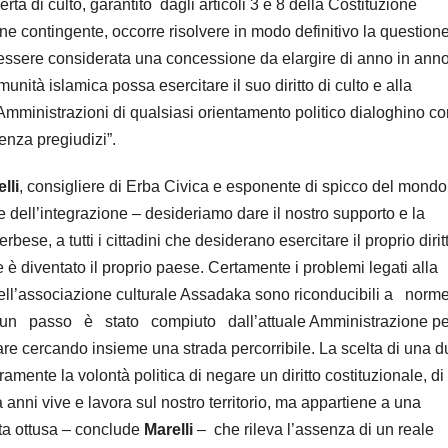
ertà di culto, garantito
dagli articoli 3 e 8 della Costituzione
zione contingente, occorre risolvere in modo definitivo la question
essere considerata una concessione da elargire di anno in anno
ità islamica possa esercitare il suo diritto di culto e alla
Amministrazioni di qualsiasi orientamento politico dialoghino co
enza pregiudizi”.
lli
, consigliere di Erba Civica e esponente di spicco del mondo
e dell’integrazione – desideriamo dare il nostro supporto e la
ese, a tutti i cittadini che desiderano esercitare il proprio dirit
e è diventato il proprio paese. Certamente i problemi legati alla
à dell’associazione culturale Assadaka sono riconducibili a
norm
sun
passo
è
stato
compiuto
dall’attuale Amministrazione pe
fare cercando insieme una strada percorribile. La scelta di una d
amente la volontà politica di negare un diritto costituzionale, di
 anni vive e lavora sul nostro territorio, ma appartiene a una
lta ottusa – conclude
Marelli
–
che rileva l’assenza di un reale