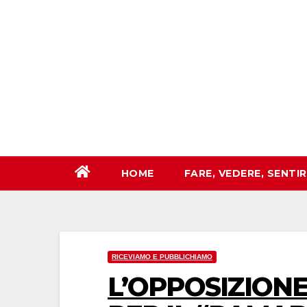
Salta
al
contenuto
HOME
FARE, VEDERE, SENTI
RICEVIAMO E PUBBLICHIAMO
L’OPPOSIZION