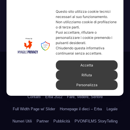
Questo sito utilizza cookie tecnici
Erba, Brianza, Lario: raccontate con la serietà di chi non
necessari al suo funzionamento.
ricorda la domanda.
Non utilizziamo cookie di profilazione
o di terze parti.
Puoi accettare, rifiutare o
personalizzare i cookie premendo i
pulsanti desiderati.
Chiudendo questa informativa
continuerai senza accettare.
Sviluppato con orgoglio da WordPress
|
Tema: News Way di
Accetta
Themeansar
.
Rifiuta
Home
Amministrative 2022 sdc
Articoli
Categorie
Chi Siamo
Personalizza
Contatti
Erba 2022
Fare, Vedere, Sentire
Full Width Page w/ Slider
Homepage il dieci – Erba
Legale
Numeri Utili
Partner
Pubblicità
PVONFILMS StoryTelling