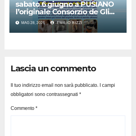
sabato 6 giugno a PUSIANO
l’originale Consorzio de Gli
Ambulanti di Forte dei
MAG 28, 2026
EMILIO RIZZI
Marmi®
Lascia un commento
Il tuo indirizzo email non sarà pubblicato.
I campi
obbligatori sono contrassegnati
*
Commento
*