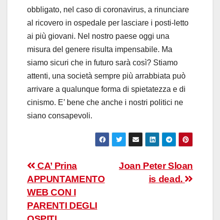
obbligato, nel caso di coronavirus, a rinunciare
al ricovero in ospedale per lasciare i posti-letto
ai più giovani. Nel nostro paese oggi una
misura del genere risulta impensabile. Ma
siamo sicuri che in futuro sarà così? Stiamo
attenti, una società sempre più arrabbiata può
arrivare a qualunque forma di spietatezza e di
cinismo. E’ bene che anche i nostri politici ne
siano consapevoli.
Navigazione
CA’ Prina
Joan Peter Sloan
APPUNTAMENTO
is dead.
articoli
WEB CON I
PARENTI DEGLI
OSPITI