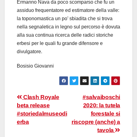
Ermanno Nava da poco scomparso che fu un
assiduo frequentatore ed estimatore della valle:
la toponomastica un po’ sbiadita che si trova
nella segnaletica in legno sul percorso è dovuta
alla sua continua ricerca delle radici storiche
erbesi per le quali fu grande difensore e
divulgatore.
Bosisio Giovanni
Navigazione
Clash Royale
#salvaiboschi
beta release
2020: la tutela
articoli
#storiedalmuseodi
forestale si
erba
riscopre (anche) a
tavola