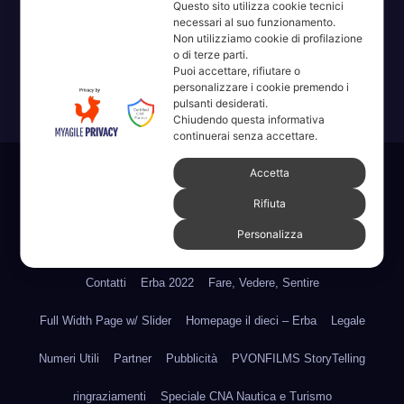
Questo sito utilizza cookie tecnici
Erba, Brianza, Lario: raccontate con la serietà di chi non
necessari al suo funzionamento.
Non utilizziamo cookie di profilazione
ricorda la domanda.
o di terze parti.
Puoi accettare, rifiutare o
personalizzare i cookie premendo i
pulsanti desiderati.
Chiudendo questa informativa
continuerai senza accettare.
Accetta
Sviluppato con orgoglio da WordPress
|
Tema: News Way di
Themeansar
.
Rifiuta
Personalizza
Home
Amministrative 2022 sdc
Articoli
Categorie
Chi Siamo
Contatti
Erba 2022
Fare, Vedere, Sentire
Full Width Page w/ Slider
Homepage il dieci – Erba
Legale
Numeri Utili
Partner
Pubblicità
PVONFILMS StoryTelling
ringraziamenti
Speciale CNA Nautica e Turismo