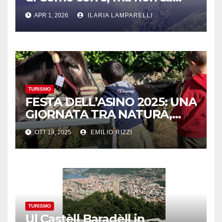
dove
APR 1, 2026
ILARIA LAMPARELLI
TURISMO
FESTA DELL’ASINO 2025: UNA
GIORNATA TRA NATURA,
TRADIZIONI E ALLEGRIA!
OTT 19, 2025
EMILIO RIZZI
TURISMO
Ul Castèll Baradèll in