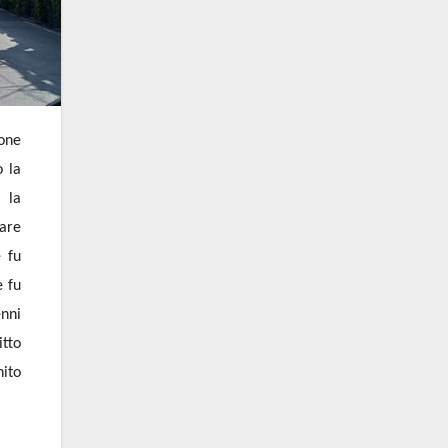
ione
o la
 la
care
e fu
e fu
enni
itto
nito