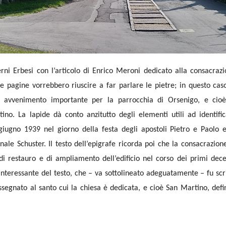
ni Erbesi con l’articolo di Enrico Meroni dedicato alla consacraz
e pagine vorrebbero riuscire a far parlare le pietre; in questo cas
avvenimento importante per la parrocchia di Orsenigo, e cioè
no. La lapide dà conto anzitutto degli elementi utili ad identifi
giugno 1939 nel giorno della festa degli apostoli Pietro e Paolo 
nale Schuster. Il testo dell’epigrafe ricorda poi che la consacrazion
 di restauro e di ampliamento dell’edificio nel corso dei primi dec
interessante del testo, che – va sottolineato adeguatamente – fu scr
 assegnato al santo cui la chiesa è dedicata, e cioè San Martino, defi