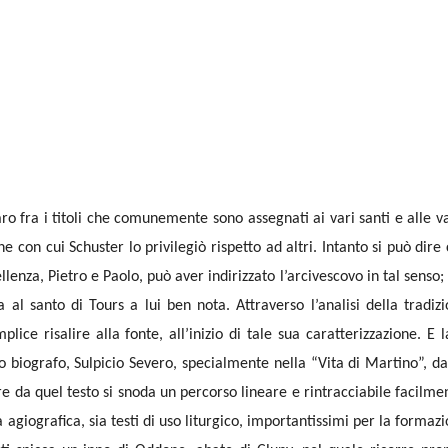
raro fra i titoli che comunemente sono assegnati ai vari santi e alle v
e con cui Schuster lo privilegiò rispetto ad altri. Intanto si può dire
llenza, Pietro e Paolo, può aver indirizzato l’arcivescovo in tal senso
 al santo di Tours a lui ben nota. Attraverso l’analisi della tradiz
ice risalire alla fonte, all’inizio di tale sua caratterizzazione. E l
 biografo, Sulpicio Severo, specialmente nella “Vita di Martino”, da
ire da quel testo si snoda un percorso lineare e rintracciabile facilme
ra agiografica, sia testi di uso liturgico, importantissimi per la formaz