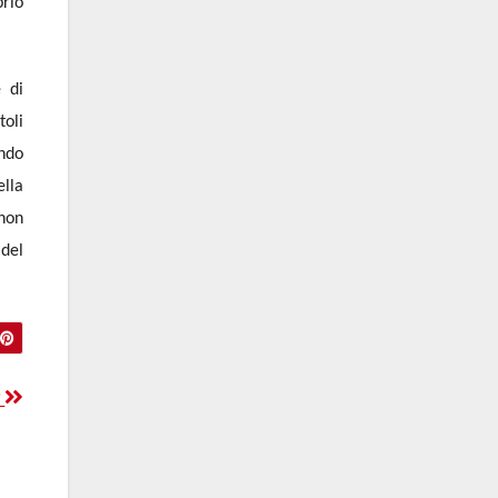
prio
 di
toli
endo
ella
 non
 del
r