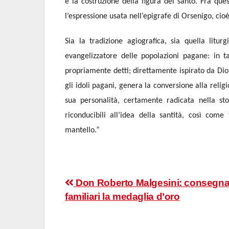
e la costruzione della figura del santo. Fra que
l’espressione usata nell’epigrafe di Orsenigo, cio
Sia la tradizione agiografica, sia quella lit
evangelizzatore delle popolazioni pagane: in t
propriamente detti; direttamente ispirato da Dio
gli idoli pagani, genera la conversione alla relig
sua personalità, certamente radicata nella sto
riconducibili all’idea della santità, così com
mantello.”
Navigazione
Don Roberto Malgesini: consegnat
familiari la medaglia d’oro
articoli