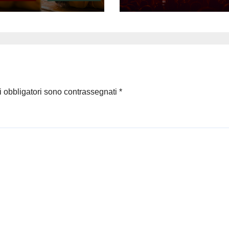
iranti
2022
ografi”
i obbligatori sono contrassegnati
*