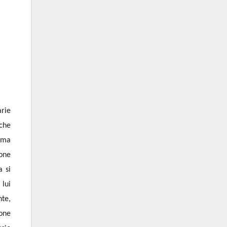
arie
 che
; ma
ione
a si
 lui
nte,
ione