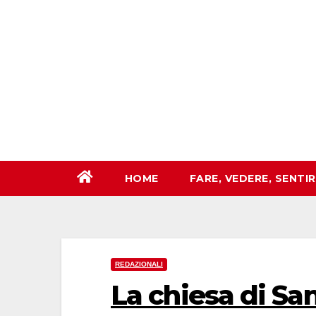
Salta
al
contenuto
HOME
FARE, VEDERE, SENTI
REDAZIONALI
La chiesa di Sa