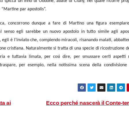
sti spicca un inno di Oddone, abate di Cluny, nel quale ricorre pro
è “Martine par apostolis”.
urgica, concorrono dunque a fare di Martino una figura esemplare
al senso egli sarebbe un nuovo apostolo in tutto simile agli apos
, egli è l’inviato che, compiendo miracoli, risanando malati, abbatt
ione cristiana. Naturalmente si tratta di una specie di ricostruzione d
ria e tuttavia limata, per così dire, per smussare certi aspetti
e traspare, per esempio, nella notissima scena della condivisione
a ai
Ecco perché nascerà il Conte-te