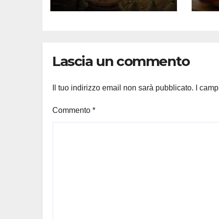
e Divertimento
Asp
nel Cuore della
Fot
Brianza
Lascia un commento
Il tuo indirizzo email non sarà pubblicato.
I camp
Commento
*