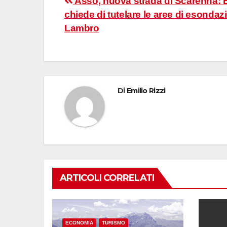
Navigazione
Asso, nuova strada di Scarenna: 
chiede di tutelare le aree di esondaz
articoli
Lambro
Di
Emilio Rizzi
ARTICOLI CORRELATI
ECONOMIA
TURISMO