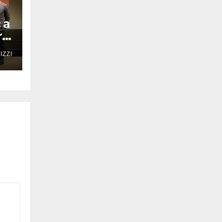
 a
ro
IZZI