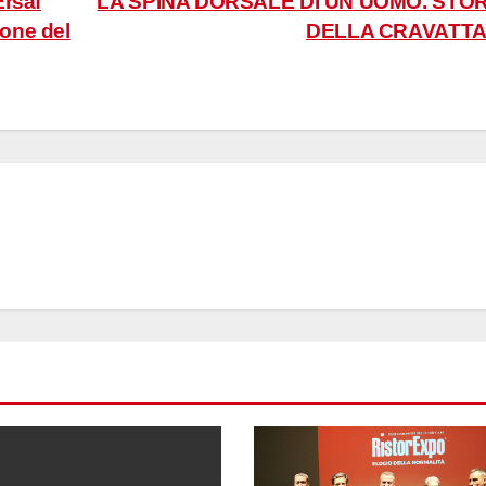
Ersaf
LA SPINA DORSALE DI UN UOMO. STOR
ione del
DELLA CRAVATT