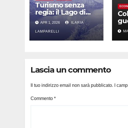
Turismo senza
ECON
regia: il Lago di
Col
Como corre, ma
gue
APR 1, 2026
ILARIA
non sa dove
pre
MA
LAMPARELLI
agr
pi
ca
Lascia un commento
Il tuo indirizzo email non sarà pubblicato.
I camp
Commento
*