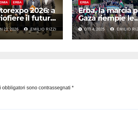
OMIA
ERBA
ERBA
storexpo 2026: a
Erba, la marcia 
iofiere il futuro
Gaza riempie le
 fuori casa
strade: “Uniti pe
N 21, 2026
EMILIO RIZZI
OTT 4, 2025
EMILIO RIZ
sa dalla
la pace, senza
ormalità”
odio né violenza
i obbligatori sono contrassegnati
*