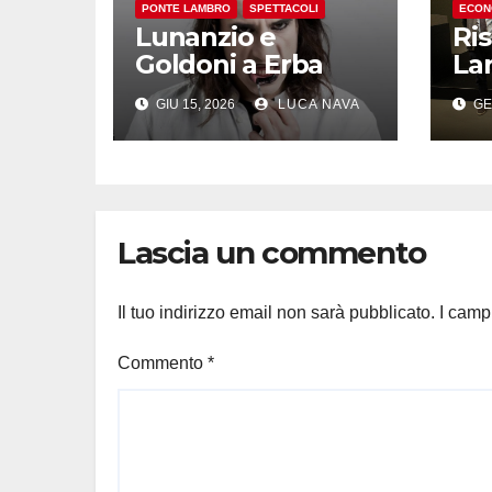
PONTE LAMBRO
SPETTACOLI
ECON
Lunanzio e
Ri
Goldoni a Erba
Lar
del
GIU 15, 2026
LUCA NAVA
GE
pas
“n
Lascia un commento
Il tuo indirizzo email non sarà pubblicato.
I camp
Commento
*