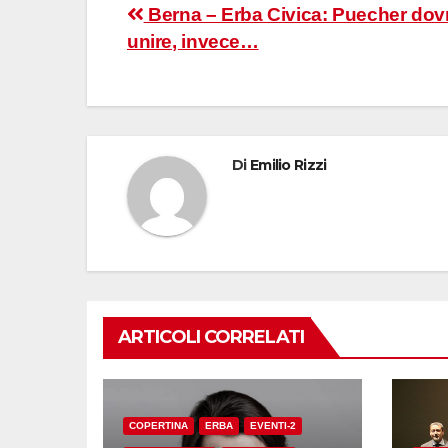
Navigazione
Berna – Erba Civica: Puecher do
unire, invece…
articoli
Di
Emilio Rizzi
ARTICOLI CORRELATI
COPERTINA
ERBA
EVENTI-2