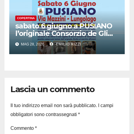
COPERTINA
sabato 6 giugno a PUSIANO
l’originale Consorzio de Gli
Ambulanti di Forte dei
MAG 28, 2026
EMILIO RIZZI
Marmi®
Lascia un commento
Il tuo indirizzo email non sarà pubblicato.
I campi
obbligatori sono contrassegnati
*
Commento
*