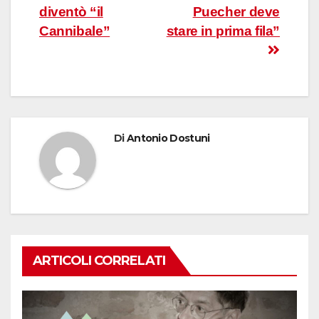
diventò “il
Puecher deve
articoli
Cannibale”
stare in prima fila”
Di
Antonio Dostuni
ARTICOLI CORRELATI