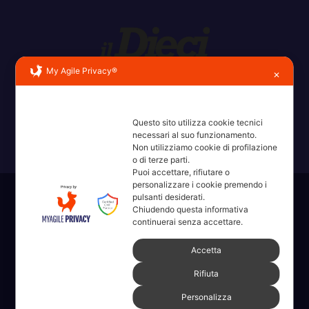
My Agile Privacy®
✕
Erba, Brianza, Lario: raccontate con la serietà di chi non
ricorda la domanda.
Questo sito utilizza cookie tecnici
necessari al suo funzionamento.
Non utilizziamo cookie di profilazione
o di terze parti.
Puoi accettare, rifiutare o
personalizzare i cookie premendo i
pulsanti desiderati.
Sviluppato con orgoglio da WordPress
|
Tema: News Way di
Chiudendo questa informativa
Themeansar
.
continuerai senza accettare.
Accetta
Home
Amministrative 2022 sdc
Articoli
Categorie
Chi Siamo
Rifiuta
Contatti
Erba 2022
Fare, Vedere, Sentire
Personalizza