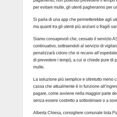
pagamento, non potendo prevedere il tempo di
per evitare multe, gli utenti pagheranno per un
Si parla di una app che permetterebbe agli ute
ma quanti tra gli utenti più anziani o fragili s
Siamo consapevoli che, cessato il servizio A
continuativo, sottraendoli al servizio di vigi
penalizzarà coloro che si recano all’ospedale p
di prevedere i tempi), a cui si chiede pure di 
multe.
La soluzione più semplice e oltretutto meno c
cassa che attualmente è in funzione all’ingr
pagare, come avviene nella maggior parte degl
senza essere costretto a sottostimare o a sovr
Alberta Chiesa, consigliere comunale lista P