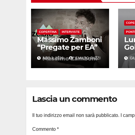
COPE
COPERTINA
INTERVISTE
PONT
Massimo Zamboni
Lu
“Pregate per EA”
Go
AGO 3, 2026
EMILIO RIZZI
GIU
Lascia un commento
Il tuo indirizzo email non sarà pubblicato.
I camp
Commento
*