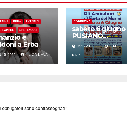
RTINA
ERBA
EVENTI-2
COPERTINA
sabato 6 giugno
E LAMBRO
SPETTACOLI
PUSIANO
nanzio e
l’originale
ldoni a Erba
MAG 28, 2026
EMILIO
Consorzio de Gli
 15, 2026
LUCA NAVA
Ambulanti di
RIZZI
Forte dei Marmi
i obbligatori sono contrassegnati
*