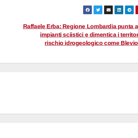
Raffaele Erba: Regione Lombardia punta a
impianti sciistici e dimentica i territor
rischio idrogeologico come Blevi