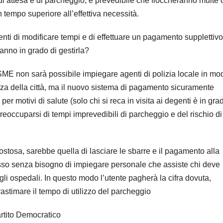
 attesa e di parcheggio, è prevedibile che fioccheranno multe 
 tempo superiore all’effettiva necessità.
nti di modificare tempi e di effettuare un pagamento supplettivo
aranno in grado di gestirla?
SME non sarà possibile impiegare agenti di polizia locale in mo
lanza della città, ma il nuovo sistema di pagamento sicuramente
er motivi di salute (solo chi si reca in visita ai degenti è in gra
preoccuparsi di tempi imprevedibili di parcheggio e del rischio di
ostosa, sarebbe quella di lasciare le sbarre e il pagamento alla
esso senza bisogno di impiegare personale che assiste chi deve
i ospedali. In questo modo l’utente pagherà la cifra dovuta,
astimare il tempo di utilizzo del parcheggio
artito Democratico