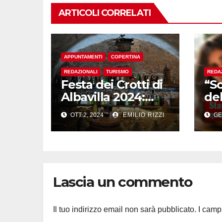
ARTICOLI CORRELATI
APPUNTAMENTI
COPERTINA
REDAZIONALI
TURISMO
REDA
Festa dei Crotti di
“S
Albavilla 2024:
del
Tradizione, Sapori
Co
OTT 2, 2024
EMILIO RIZZI
GE
e Divertimento
Asp
nel Cuore della
Fot
Brianza
Lascia un commento
Il tuo indirizzo email non sarà pubblicato.
I camp