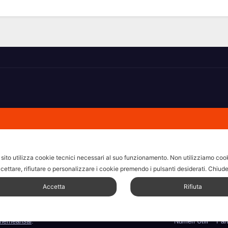
hi non ricorda la domanda.
sito utilizza cookie tecnici necessari al suo funzionamento.
Non utilizziamo cooki
cettare, rifiutare o personalizzare i cookie premendo i pulsanti desiderati.
Chiude
Accetta
Rifiuta
Home
Amministrative 2022 
Fare, Vedere, Sentire
F
hemeansar
.
Numeri Utili
Par