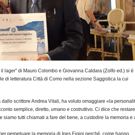
tre il lager” di Mauro Colombo e Giovanna Caldara (Zolfo ed.) si è
le di letteratura Città di Como nella sezione Saggistica la cui
 dallo scrittore Andrea Vitali, ha voluto omaggiare «la personali
cconto semplice, diretto, umano e costruttivo. Ci dice che restare
e siamo tutti chiamati a fare del bene, a custodire la memoria e 
 per perpetuare la memoria di Ines Figini perché, come hanno