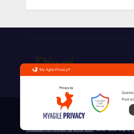
My Agile Privacy®
Erba, Brianza, Lario: raccontate con la serietà di c
Questo 
Puoi ac
Sviluppato con orgoglio da WordPress
|
Tema: News Way di
T