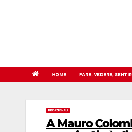
Salta
al
contenuto
HOME
FARE, VEDERE, SENTI
REDAZIONALI
A Mauro Colomb