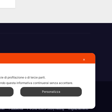
✕
e di profilazione o di terze parti.
ndo questa informativa continuerai senza accettare.
Personalizza
sdc
Articoli
Categorie
Chi Siamo
Contatti
Erba 2022
ull Width Page w/ Slider
Homepage il dieci – Erba
Legale
tner
Pubblicità
PVONFILMS StoryTelling
ringraziamenti