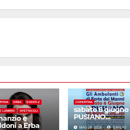
RTINA
ERBA
EVENTI-2
COPERTINA
sabato 6 giugno
E LAMBRO
SPETTACOLI
PUSIANO
nanzio e
l’originale
ldoni a Erba
MAG 28, 2026
EMILIO