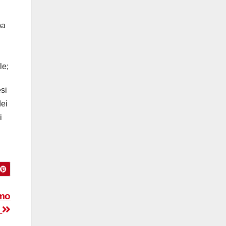
ba
le;
esi
dei
i
imo
a