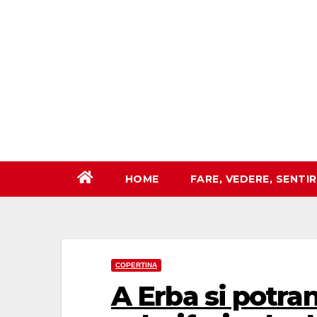
Salta
al
contenuto
HOME
FARE, VEDERE, SENTI
COPERTINA
A Erba si potra