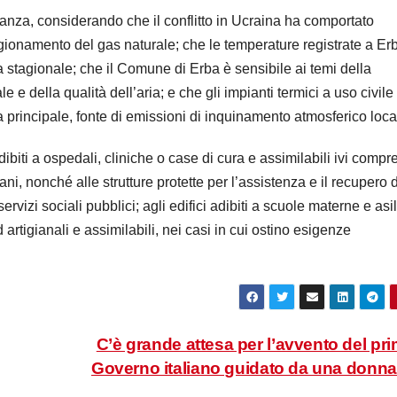
nanza, considerando che il conflitto in Ucraina ha comportato
igionamento del gas naturale; che le temperature registrate a Er
ia stagionale; che il Comune di Erba è sensibile ai temi della
e e della qualità dell’aria; e che gli impianti termici a uso civile
principale, fonte di emissioni di inquinamento atmosferico loca
dibiti a ospedali, cliniche o case di cura e assimilabili ivi compr
iani, nonché alle strutture protette per l’assistenza e il recupero 
servizi sociali pubblici; agli edifici adibiti a scuole materne e asil
 ed artigianali e assimilabili, nei casi in cui ostino esigenze
C’è grande attesa per l’avvento del pr
Governo italiano guidato da una donn